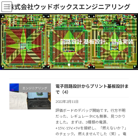
コ
ナ
株式会社ウッドボックスエンジニアリング
ン
ビ
テ
ゲ
ン
ー
ツ
シ
へ
ョ
ス
ン
回路設計,基板設計、部品実装
キ
に
ッ
移
プ
動
電子回路設計からプリント基板設計ま
エンジニアリング
で（4）
2022年2月11日
評価ボードのデバッグ開始です。行方不明
だった、レギュレータICも無事、見つかり
ました。 まずは、3種類の電源、
+15V,-15V,+5Vを接続し、「燃えないか？」
のチェック。 燃えませんでした（笑）。 電