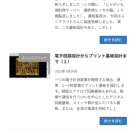
板入手しました（この間に、「じゃがいも
焼酎用サーバー 贈答用ヒノキの箱」１０
個製造しました）。 基板製造は、今回はユ
ニクラフトさんに製造依頼しました。 実
は、この基板設計のあと、この […]
続きを読む
電子回路設計からプリント基板設計ま
エンジニアリング
で（１）
2022年1月29日
一つの電子計測装置を開発する場合、通
常、3～5枚程度のプリント基板を設計しま
す。精密なアナログ回路基板もあれば、制
御や通信を行うCPUを中心としたデジタル
回路基板、スイッチ類が並んだパネル基
板、または、全体の電源を供給す […]
続きを読む