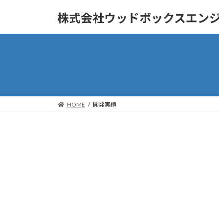
コ
ナ
株式会社ウッドボックスエン
ン
ビ
テ
ゲ
ン
ー
ツ
シ
へ
ョ
ス
ン
キ
に
ッ
移
HOME
開発実績
プ
動